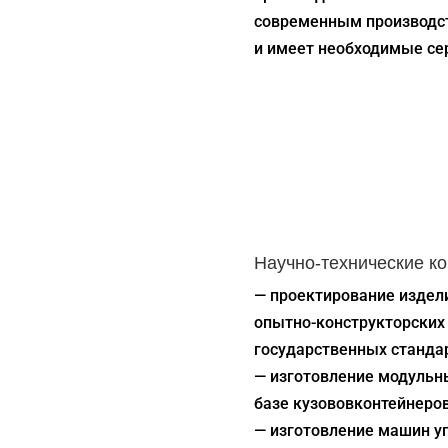
современным производс
и имеет необходимые се
Научно-технические ко
— проектирование издел
опытно-конструкторских
государственных стандар
— изготовление модульн
базе кузововконтейнеро
— изготовление машин у